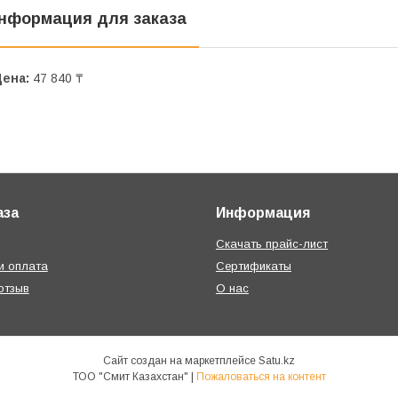
нформация для заказа
Цена:
47 840 ₸
аза
Информация
Скачать прайс-лист
и оплата
Сертификаты
отзыв
О нас
Сайт создан на маркетплейсе
Satu.kz
ТОО "Смит Казахстан" |
Пожаловаться на контент