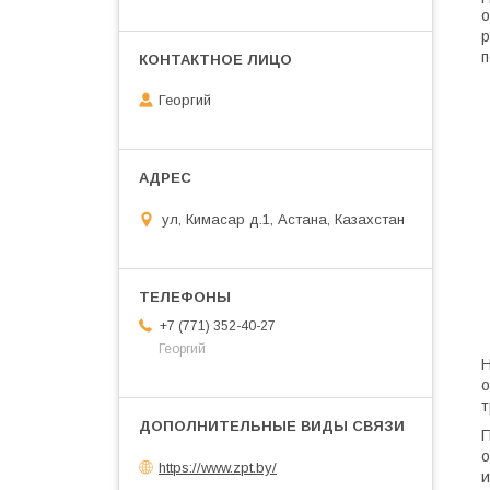
о
р
п
Георгий
ул, Кимасар д.1, Астана, Казахстан
+7 (771) 352-40-27
Георгий
Н
о
т
П
о
https://www.zpt.by/
и