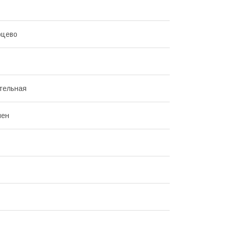
цево
тельная
лен