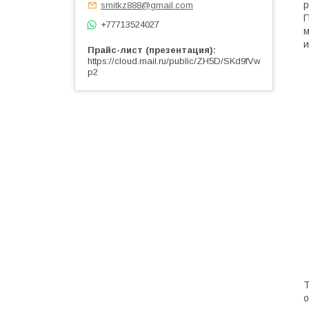
р
smitkz888@gmail.com
П
+77713524027
м
и
Прайс-лист (презентация)
https://cloud.mail.ru/public/ZH5D/SKd9fVw
p2
Т
о