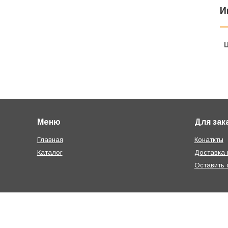
И
Меню
Для зак
Главная
Конаткты
Каталог
Доставка 
Оставить 