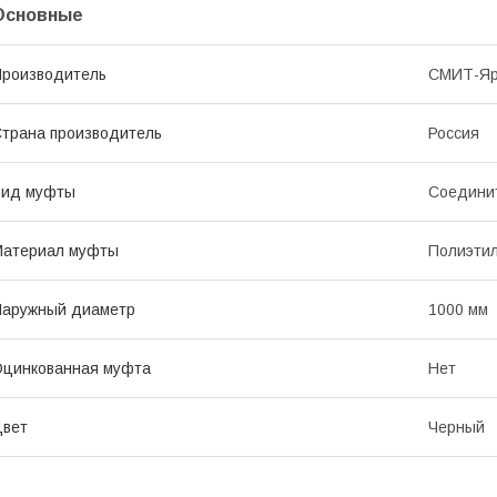
Основные
роизводитель
СМИТ-Яр
трана производитель
Россия
Вид муфты
Соедини
Материал муфты
Полиэти
Наружный диаметр
1000 мм
цинкованная муфта
Нет
Цвет
Черный