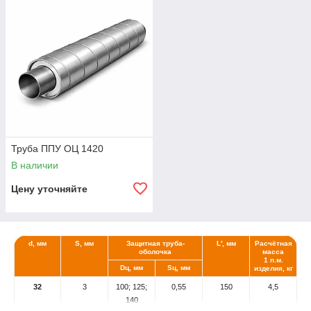
Труба ППУ ОЦ 1420
В наличии
Цену уточняйте
d, мм
S, мм
Защитная труба-
L′, мм
Расчётная
оболочка
масса
1 п.м.
Dц, мм
Sц, мм
изделия, кг
32
3
100; 125;
0,55
150
4,5
140