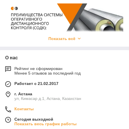
Показать всё
О нас
Рейтинг не сформирован
Менее 5 отзывов за последний год
СОДК
Работает с 21.02.2017
Для крупных предприятий Казахстана, нуждающихся в
надежных системах контроля изоляции трубопроводов,
г. Астана
заказать систему ОДК можно в компании СМИТ. Этот
ул, Кимасар д.1, Астана, Казахстан
производитель предлагает сертифицированные решения,
которые обеспечивают точную диагностику и долговечность
Контакты
инженерных коммуникаций. Поставка осуществляется по
Сегодня выходной
всему Казахстану, включая Алматы, Астану, Караганду и
Показать весь график работы
другие регионы, с оперативной доставкой и технической