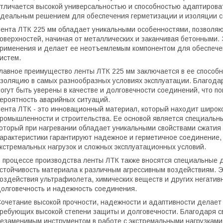
тличается высокой универсальностью и способностью адаптироват
деальным решением для обеспечения герметизации и изоляции 
ента ЛТК 225 мм обладает уникальными особенностями, позволя
оверхностей, начиная от металлических и заканчивая бетонными.
рименения и делает ее неотъемлемым компонентом для обеспече
истем.
лавное преимущество ленты ЛТК 225 мм заключается в ее способ
золяцию в самых разнообразных условиях эксплуатации. Благода
огут быть уверены в качестве и долговечности соединений, что 
ероятность аварийных ситуаций.
ента ЛТК - это инновационный материал, который находит широк
ромышленности и строительства. Ее основой является специаль
оторый при нагревании обладает уникальными свойствами сжатия и
арактеристики гарантируют надежное и герметичное соединение,
кстремальных нагрузок и сложных эксплуатационных условий.
 процессе производства ленты ЛТК также вносятся специальные 
стойчивость материала к различным агрессивным воздействиям.
оздействия ультрафиолета, химических веществ и других негатив
олговечность и надежность соединения.
очетание высокой прочности, надежности и адаптивности делает
ребующих высокой степени защиты и долговечности. Благодаря с
езаменимым инструментом в работе с экстремальными нагрузками