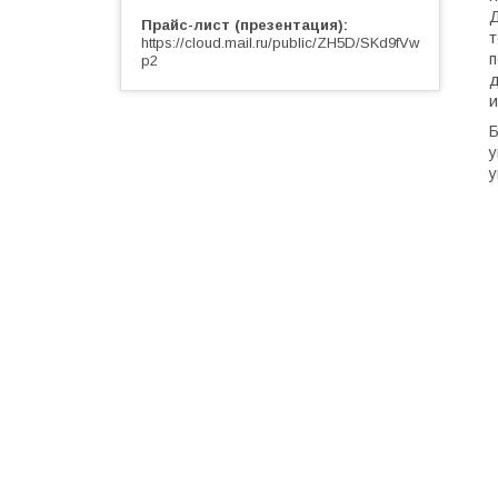
Д
Прайс-лист (презентация)
т
https://cloud.mail.ru/public/ZH5D/SKd9fVw
п
p2
д
и
Б
у
у