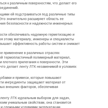
ься к различным поверхностям, что делает его
соединений.
ющими ей подстраиваться под различные типы
 Это значительно расширяет область ее
ния безопасности и надежности инженерных
ности обеспечивать надежную герметизацию и
ря этому материалу, инженеры и специалисты
повышает эффективность работы систем и снижает
ое применение в различных отраслях
ный термопластичный полимерный материал,
 плотного прилегания к поверхности. Эти
 что делает ленту ЛТК незаменимой в условиях
добавки и примеси, которые повышают
 Эти ингредиенты защищают материал от
ных внешних факторов, обеспечивая
 ленту ЛТК идеальным выбором для задач,
воим уникальным свойствам, она становится
 и сложными условиями эксплуатации.