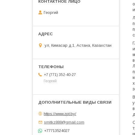
о
и
Георгий
Л
п
п
с
Г
ул, Кимасар д.1, Астана, Казахстан
и
м
в
Л
п
+7 (771) 352-40-27
к
Георгий
х
э
В
у
в
https://www.zpt.by/
д
С
smitkz888@gmail.com
т
+77713524027
н